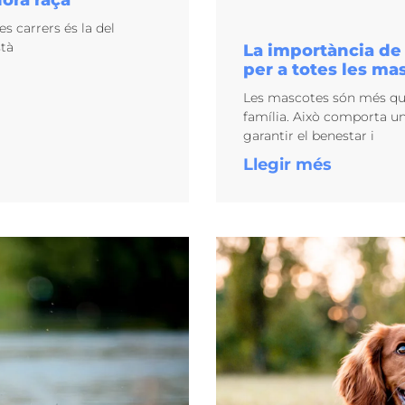
ora raça
s carrers és la del
stà
La importància de 
per a totes les ma
Les mascotes són més qu
família. Això comporta una
garantir el benestar i
Llegir més