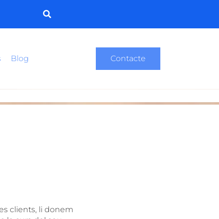
s
Blog
Contacte
es clients, li donem