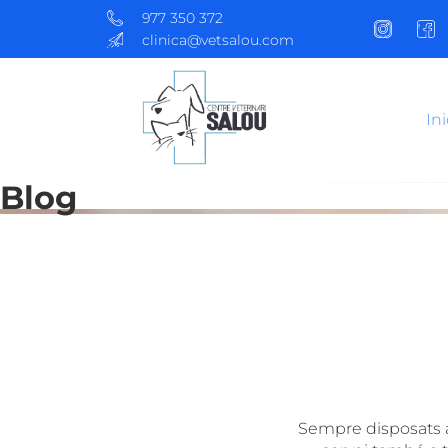
977 350 372
clinica@vetsalou.com
Ini
Blog
Sempre disposats a 