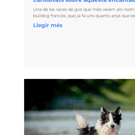
curiositats sobre aquesta encantad
Una de les races de gos que més veiem als nostre
bulldog francès, que ja fa uns quants anys que e
Llegir més