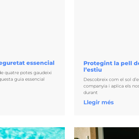
seguretat essencial
Protegint la pell d
l’estiu
 de quatre potes gaudeixi
questa guia essencial
Descobreix com el sol d’es
companyia i aplica els no
durant
Llegir més