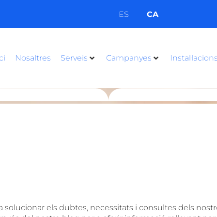
CA
ES
ci
Nosaltres
Serveis
Campanyes
Instal·lacion
solucionar els dubtes, necessitats i consultes dels nostr