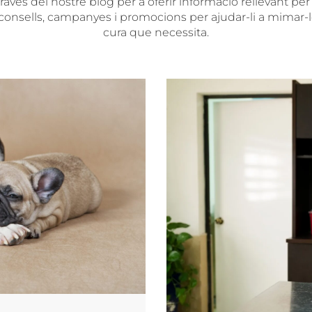
ravés del nostre blog per a oferir informació rellevant per 
consells, campanyes i promocions per ajudar-li a mimar-lo
cura que necessita.