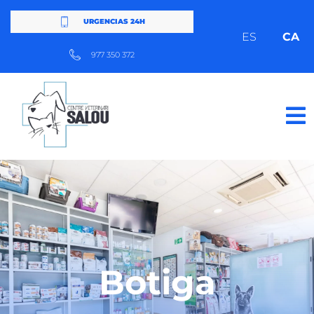
URGENCIAS 24H
ES
CA
977 350 372
Botiga