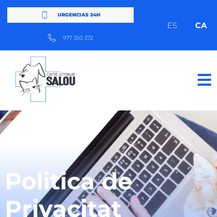
URGENCIAS 24H
ES
CA
977 350 372
Politica de
Privacitat