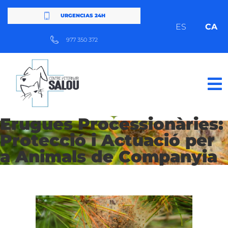
URGENCIAS 24H
ES
CA
977 350 372
Erugues Processionàries:
Protecció i Actuació per
a Animals de Companyia