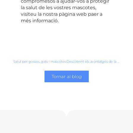
compromesos a ajudar-vos a protegir
la salut de les vostres mascotes,
visiteu la nostra pàgina web paer a
més informació.
Salut per gossos, gats i mascotes
Descobrint els avantatges de la cirurgia de mínima invasió al Centre Veterinari Salou
Tornar al blog