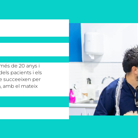
 més de 20 anys i
ls pacients i els
se succeeixen per
a, amb el mateix