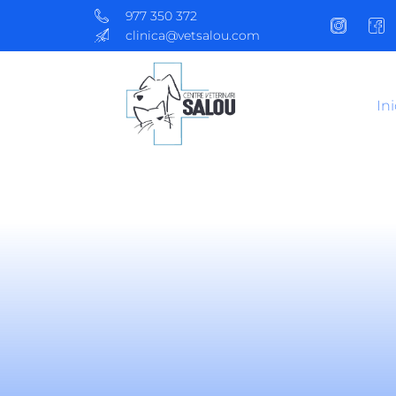
977 350 372
clinica@vetsalou.com
Ini