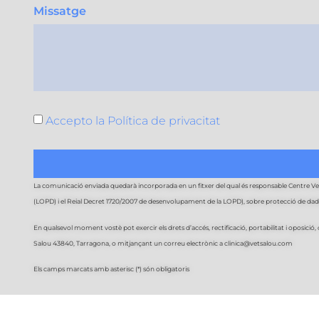
Missatge
Accepto la
Política de privacitat
La comunicació enviada quedarà incorporada en un fitxer del qual és responsable Centre Veter
(LOPD) i el Reial Decret 1720/2007 de desenvolupament de la LOPD), sobre protecció de dades. 
En qualsevol moment vostè pot exercir els drets d’accés, rectificació, portabilitat i oposició, o
Salou 43840, Tarragona​, o mitjançant un correu electrònic a clinica@vetsalou.com
Els camps marcats amb asterisc (*) són obligatoris