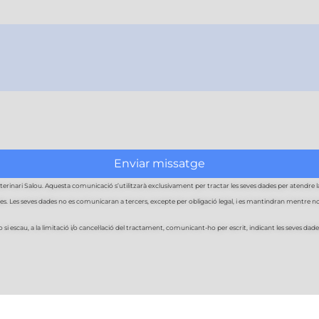
Enviar missatge
inari Salou. Aquesta comunicació s’utilitzarà exclusivament per tractar les seves dades per atendre la 
Les seves dades no es comunicaran a tercers, excepte per obligació legal, i es mantindran mentre no sol·
 si escau, a la limitació i/o cancel·lació del tractament, comunicant-ho per escrit, indicant les seves dade