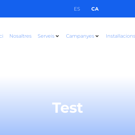
CA
ES
ci
Nosaltres
Serveis
Campanyes
Instal·lacion
Test