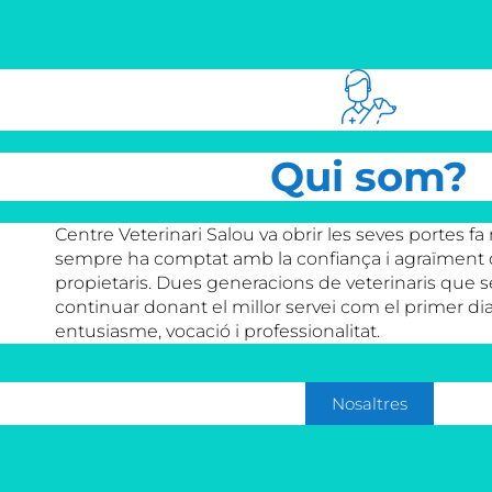
Qui som?
Centre Veterinari Salou va obrir les seves portes fa
sempre ha comptat amb la confiança i agraïment de
propietaris. Dues generacions de veterinaris que 
continuar donant el millor servei com el primer di
entusiasme, vocació i professionalitat.
Nosaltres