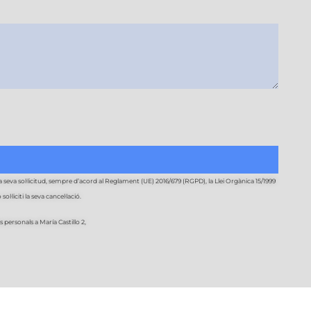
seva sol·licitud, sempre d’acord al Reglament (UE) 2016/679 (RGPD), la Llei Orgànica 15/1999
liciti la seva cancel·lació.
s personals a María Castillo 2,