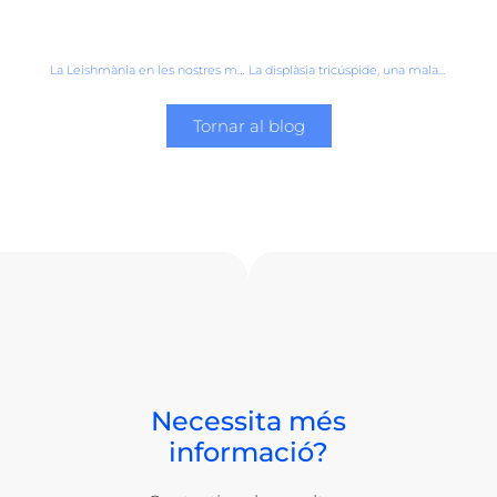
La Leishmània en les nostres mascotes
La displàsia tricúspide, una malaltia cardíaca poc freqüent en animals
Tornar al blog
Necessita més
informació?