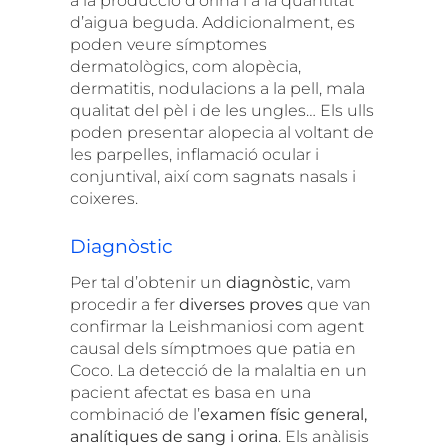
a la producció d’orina i a la quantitat
d’aigua beguda.
Addicionalment, es
poden veure símptomes
dermatològics, com alopècia,
dermatitis, nodulacions a la pell, mala
qualitat del pèl i de les ungles… Els ulls
poden presentar alopecia al voltant de
les parpelles, inflamació ocular i
conjuntival, així com sagnats nasals i
coixeres.
Diagnòstic
Per tal d’obtenir un
diagnòstic
, vam
procedir a fer
diverses proves
que van
confirmar la Leishmaniosi com agent
causal dels símptmoes que patia en
Coco.
La detecció de la malaltia en un
pacient afectat es basa en una
combinació de l’
examen físic general,
analítiques de sang i orina
. Els anàlisis