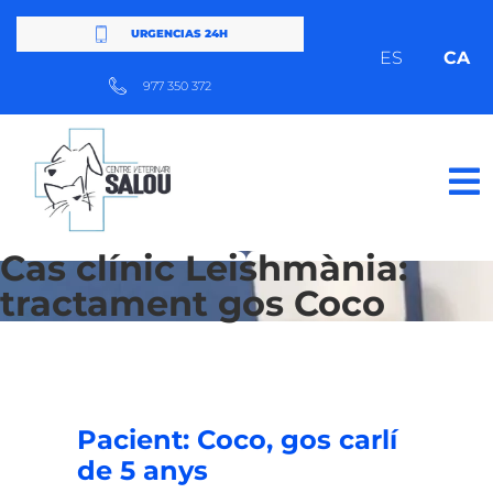
URGENCIAS 24H
ES
CA
977 350 372
Cas clínic Leishmània:
tractament gos Coco
Pacient: Coco, gos carlí
de 5 anys