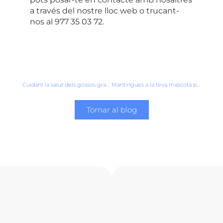
a través del nostre lloc web o
trucant-
nos al 977 35 03 72
.
Cuidant la salut dels gossos grans: consells per a una vida plena i activa
Mantingues a la teva mascota protegida: revisió veterinària de rutina per prevenir problemes de salut
Tornar al blog