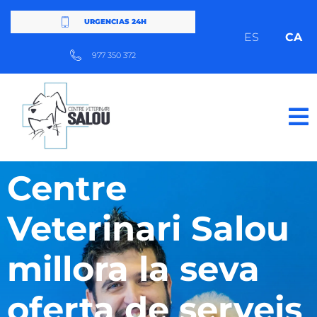
URGENCIAS 24H
ES
CA
977 350 372
Centre
Veterinari Salou
millora la seva
oferta de serveis