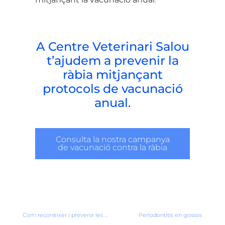
A Centre Veterinari Salou
t’ajudem a prevenir la
ràbia mitjançant
protocols de vacunació
anual.
Consulta la nostra campanya
de vacunació contra la ràbia
Com reconèixer i prevenir les malalties cardíaques en la teva mascota
Periodontitis en gossos