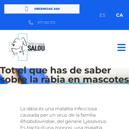
URGENCIAS 24H
ES
CA
977 350 372
Tot el que has de saber
sobre la ràbia en mascotes
La ràbia és una malaltia infecciosa
causada per un virus de la família
Rhabdoviridae
, del gènere
Lyssavirus
.
Es tracta d’una zoonosi, una malaltia